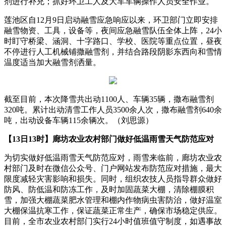
剂进行补充；抓好环卫工人及大车车辆操作人员安全作业。
莲池区自12月9日启动融雪应急响应以来，环卫部门立即安排
融雪物资、工具，设备等，夜间应急融雪队伍全体上阵，24小
时盯守桥梁、涵洞、十字路口、学校、医院等重点位置，昼夜
不停进行人工机械铺撒融雪剂，并结合路段阴影东西向和雪情
温度适当加大融雪剂洒量。
截至目前，本次降雪共出动1100人、车辆35辆，撒布融雪剂
320吨。累计出动清雪工作人员3500余人次，撒布融雪剂640余
吨，出动设备车辆115余辆次。（刘思源）
【13日13时】廊坊农业农村部门做好低温雨雪天气防范应对
为切实做好低温雨雪天气防范应对，雨雪来临前，廊坊农业农
村部门及时在微信公众号、门户网站发布防范应对措施，最大
限度减轻灾害影响和损失。同时，组织农技人员指导群众做好
防风、防低温和防冻工作，及时加固蔬菜大棚，清除棚膜积
雪，加强大棚蔬菜肥水管理和棚内作物病虫害防治，做好温室
大棚保温抗寒工作，保证蔬菜正常生产，确保市场稳定供应。
目前，全市农业农村部门实行24小时值班值守制度，如遇事故