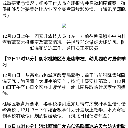
或重要紧急情况，相关工作人员立即报告并启动相应预案，确
保能够及时妥善处理农业安全突发事故和险情。（通讯员郑晓
晨）
12月13日上午，固安县农技人员（左一）前往柳泉镇小中内村
查看蔬菜大棚棚室及蔬菜情况，并指导群众做好大棚防风、防
低温和防冻工作。通讯员王亚民摄
【13日12时15分】衡水桃城区各走读学校、幼儿园临时居家学
习
12月13日，从衡水市桃城区教育局获悉，鉴于当前强降雪强降
温天气，为保障广大师生的安全，按照上级安排部署，自12月
13日下午至15日全区各走读学校、幼儿园采取临时居家学习措
施。
桃城区教育局要求，各学校接到通知后请有序安排学生错时错
峰离校，12月13日下午结合教学计划开启线上教学。本周寄宿
制学校有放假计划的暂缓放假。（河北日报记者焦磊）
【13日12时10分】河北两部门发布低温降雪冰冻天气防灾避险