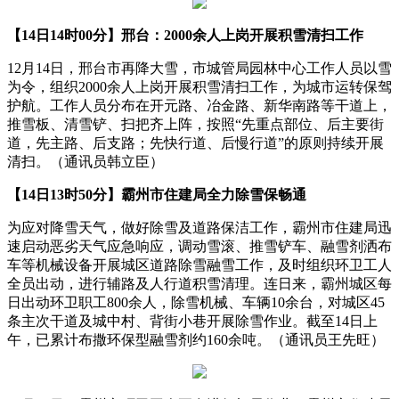
【14日14时00分】邢台：2000余人上岗开展积雪清扫工作
12月14日，邢台市再降大雪，市城管局园林中心工作人员以雪
为令，组织2000余人上岗开展积雪清扫工作，为城市运转保驾
护航。工作人员分布在开元路、冶金路、新华南路等干道上，
推雪板、清雪铲、扫把齐上阵，按照“先重点部位、后主要街
道，先主路、后支路；先快行道、后慢行道”的原则持续开展
清扫。（通讯员韩立臣）
【14日13时50分】霸州市住建局全力除雪保畅通
为应对降雪天气，做好除雪及道路保洁工作，霸州市住建局迅
速启动恶劣天气应急响应，调动雪滚、推雪铲车、融雪剂洒布
车等机械设备开展城区道路除雪融雪工作，及时组织环卫工人
全员出动，进行辅路及人行道积雪清理。连日来，霸州城区每
日出动环卫职工800余人，除雪机械、车辆10余台，对城区45
条主次干道及城中村、背街小巷开展除雪作业。截至14日上
午，已累计布撒环保型融雪剂约160余吨。（通讯员王先旺）