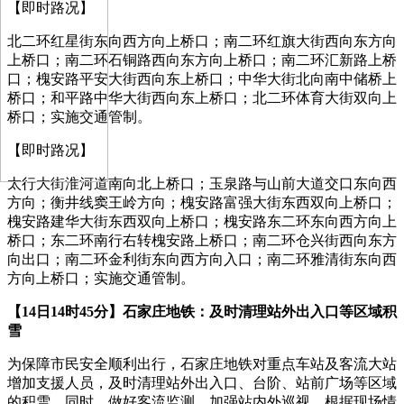
【即时路况】
北二环红星街东向西方向上桥口；南二环红旗大街西向东方向
上桥口；南二环石铜路西向东方向上桥口；南二环汇新路上桥
口；槐安路平安大街西向东上桥口；中华大街北向南中储桥上
桥口；和平路中华大街西向东上桥口；北二环体育大街双向上
桥口；实施交通管制。
【即时路况】
太行大街淮河道南向北上桥口；玉泉路与山前大道交口东向西
方向；衡井线窦王岭方向；槐安路富强大街东西双向上桥口；
槐安路建华大街东西双向上桥口；槐安路东二环东向西方向上
桥口；东二环南行右转槐安路上桥口；南二环仓兴街西向东方
向出口；南二环金利街东向西方向入口；南二环雅清街东向西
方向上桥口；实施交通管制。
【14日14时45分】石家庄地铁：及时清理站外出入口等区域积
雪
为保障市民安全顺利出行，石家庄地铁对重点车站及客流大站
增加支援人员，及时清理站外出入口、台阶、站前广场等区域
的积雪。同时，做好客流监测，加强站内外巡视，根据现场情