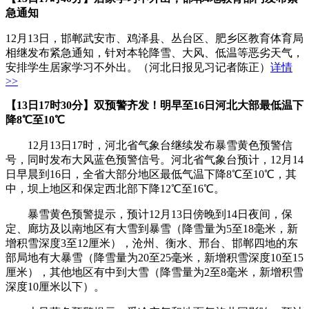
急通知
12月13日，邯郸武安市、鸡泽县、丛台区、肥乡区教育体育局
相继发布紧急通知，针对本轮降雪、大风、低温等恶劣天气，
安排学生居家学习不外出。（河北日报见习记者陈正）
详情
>>
【13日17时30分】双预警齐发！明早至16日河北大部最低温下
降8℃至10℃
12月13日
17时，河北省气象台继续发布暴雪黄色预警信
号，同时发布大风蓝色预警信号。河北省气象台预计，12月14
日早晨到16日，全省大部分地区最低气温下降8℃至10℃，其
中，坝上地区和保定西北部下降12℃至
16℃。
暴雪黄色预警提示，预计12月13日傍晚到14日夜间，保
定、廊坊及以南地区有大雪到暴雪（降雪量为5至18毫米，新
增积雪深度3至12厘米），沧州、衡水、邢台、邯郸四地的东
部局地有大暴雪（降雪量为20至25毫米，新增积雪深度10至15
厘米），其他地区有中到大雪（降雪量为2至8毫米，新增积雪
深度10厘米以下）。