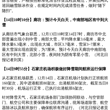
除雪物资，严格按照标准化清雪作业流程及规范，开展拉网式
巡回融雪除冰作业，在规定时间内完成清雪任务，做到“随下
随扫”。
【14日10时10分】廊坊：预计今天白天，中南部地区有中到大
雪
从廊坊市气象台获悉，12月13日10时至14日7时，廊坊市中北
部普遍出现小到中雪，南部大雪，平均降水量3.6毫米，最大
降水量6.3毫米，出现在大城，市区3.7毫米，雪深3~7厘米，
最大雪深出现在固安，为7厘米。预计今天白天廊坊中南部地
区有中到大雪，北部小雪，夜间转为阴有零星小雪。（河北日
报记者刘英）
【14日9时55分】石家庄机场积极做好降雪期间航班运行保障
从石家庄机场获悉，12月14日，石家庄机场计划执行正班航班
160架次，其中进港航班80架次、出港航班80架次。截至当日8
时30分，机场运行正常，已执行出港航班6架次。
针对降雪天气，石家庄机场各部门加强协同联动，与空管部
门、航空公司和主要保障单位联席沟通，统筹场道除雪、航空
器除冰以及航班放行，确保航班有序运行。（河北日报记者贡