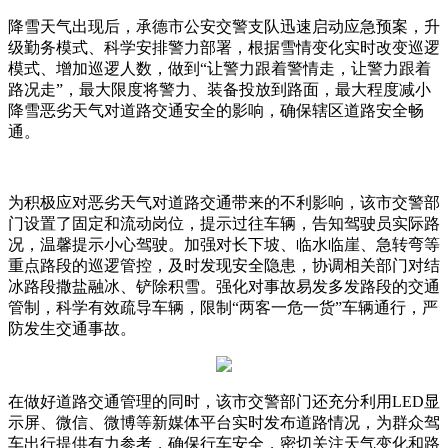
降雪天气出现后，承德市公安交警支队迅速启动应急预案，升
级勤务模式、科学安排警力部署，根据雪情变化实时改变巡逻
模式、增加巡逻人数，做到“让警力跟着警情走，让警力跟着
路况走”，最大限度将警力、装备投放到路面，最大程度减小
降雪恶劣天气对道路交通安全的影响，确保辖区道路安全畅
通。
为积极应对恶劣天气对道路交通带来的不利影响，该市交警部
门设置了固定和流动岗位，提示过往车辆，告知驾驶员实际路
况，温馨提示小心驾驶。加强对长下坡、临水临崖、急转弯等
重点路段的巡逻管控，及时发现安全隐患，协调相关部门对结
冰路段撒盐融冰、铲除积雪。强化对事故易发多发路段的交通
管制，科学有效疏导车辆，限制“两客一危一货”车辆通行，严
防发生交通事故。
在做好道路交通管理的同时，该市交警部门还充分利用LED显
示屏、微信、微博等新媒体平台实时发布道路情况，为群众驾
车出行提供有力参考，确保行车安全，密切关注天气变化和路