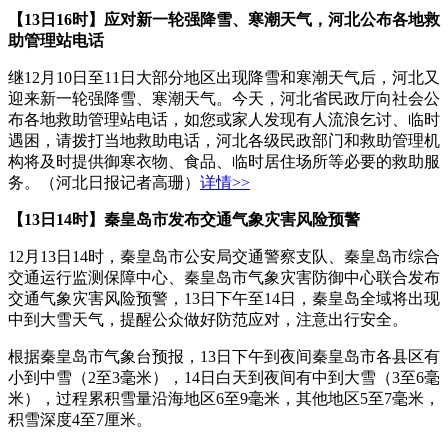
【13日16时】应对新一轮强降雪、寒潮天气，河北公布各地救
助管理站电话
继12月10日至11日大部分地区出现降雪和寒潮天气后，河北又
迎来新一轮强降雪、寒潮天气。今天，河北省民政厅向社会公
布各地救助管理站电话，如您或家人发现有人流浪乞讨、临时
遇困，请拨打当地救助电话，河北各级民政部门和救助管理机
构将及时提供御寒衣物、食品、临时居住场所等必要的救助服
务。（河北日报记者高珊）
详情>>
【13日14时】秦皇岛市发布交通气象灾害风险预警
12月13日14时，秦皇岛市公安局交通警察支队、秦皇岛市综合
交通运行监测保障中心、秦皇岛市气象灾害防御中心联合发布
交通气象灾害风险预警，13日下午至14日，秦皇岛全域将出现
中到大雪天气，提醒公众做好防范应对，注意出行安全。
根据秦皇岛市气象台预报，13日下午到夜间秦皇岛市各县区有
小到中雪（2至3毫米），14日白天到夜间有中到大雪（3至6毫
米），过程累积雪量沿海地区6至9毫米，其他地区5至7毫米，
积雪深度4至7厘米。