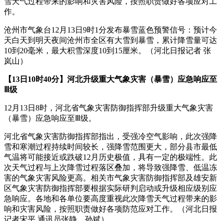
雪天气过程带来的影响和灾害风险，按照职责做好各项应对工
作。
沧州市气象台12月13日9时1分发布暴雪蓝色预警信号：预计今
天白天到明天夜间沧州市全区有大雪到暴雪，累计降雪量可达
10到20毫米，最大积雪深度10到15厘米。（河北日报记者 张
岚山）
【13日10时40分】河北升级重大气象灾害（暴雪）应急响应至
Ⅲ级
12月13日8时，河北省气象灾害防御指挥部升级重大气象灾害
（暴雪）应急响应至Ⅲ级。
河北省气象灾害防御指挥部指出，受强冷空气影响，此次强降
雪和寒潮过程持续时间较长，强降雪范围更大，部分县市最低
气温将可能接近或跌破12月历史极值，具有一定的极端性。此
次天气过程与上次降雪过程落区叠加，将导致强降雪、低温冻
害的气象灾害风险更高。相关市气象灾害防御指挥部及雄安新
区气象灾害防御指挥部要根据实际研判启动或升级相应级别应
急响应。各地和各单位要高度重视此次降雪天气过程带来的影
响和灾害风险，按照职责做好各项防范应对工作。（河北日报
记者宋平 通讯员张静、孙斌）