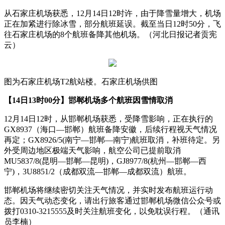
从石家庄机场获悉，12月14日12时许，由于降雪量增大，机场
正在加紧进行除冰雪，部分航班延误。截至当日12时50分，飞
往石家庄机场的8个航班备降其他机场。（河北日报记者贡宪
云）
图为石家庄机场T2航站楼。石家庄机场供图
【14日13时00分】邯郸机场多个航班因雪情取消
12月14日12时，从邯郸机场获悉，受降雪影响，正在执行的
GX8937（海口—邯郸）航班备降安徽，后续行程视天气情况
再定；GX8926/5(南宁—邯郸—南宁)航班取消，补班待定。另
外受周边地区极端天气影响，航空公司已提前取消
MU5837/8(昆明—邯郸—昆明)，GJ8977/8(杭州—邯郸—西
宁)，3U8851/2（成都双流—邯郸—成都双流）航班。
邯郸机场将继续密切关注天气情况，并实时发布航班运行动
态。因天气动态变化，请出行旅客通过邯郸机场微信公众号或
拨打0310-3215555及时关注航班变化，以免耽误行程。（通讯
员李楠）