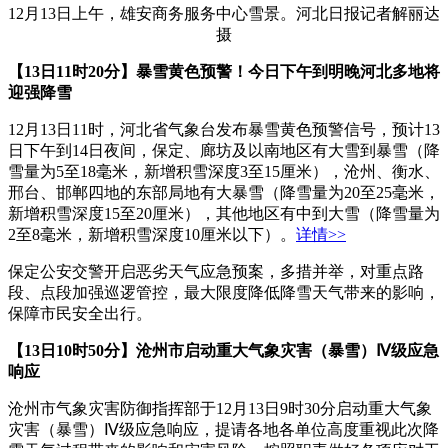
12月13日上午，雄安商务服务中心雪景。河北日报记者解丽达
摄
【13日11时20分】暴雪黄色预警！今日下午到明晚河北多地将
迎强降雪
12月13日11时，河北省气象台发布暴雪黄色预警信号，预计13
日下午到14日夜间，保定、廊坊及以南地区有大雪到暴雪（降
雪量为5至18毫米，新增积雪深度3至15厘米），沧州、衡水、
邢台、邯郸四地的东部局地有大暴雪（降雪量为20至25毫米，
新增积雪深度15至20厘米），其他地区有中到大雪（降雪量为
2至8毫米，新增积雪深度10厘米以下）。
详情>>
保定公安交警开启恶劣天气应急预案，多措并举，对重点路
段、点段加强巡逻管控，最大限度降低降雪天气带来的影响，
保障市民安全出行。
【13日10时50分】沧州市启动重大气象灾害（暴雪）Ⅳ级应急
响应
沧州市气象灾害防御指挥部于12月13日9时30分启动重大气象
灾害（暴雪）Ⅳ级应急响应，提请各地各单位高度重视此次降