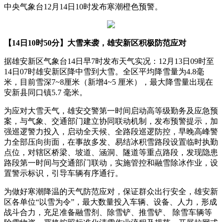
中央气象台12月14日10时发布寒潮橙色预警。
【14日10时50分】大雪来袭，雄安新区积极防范应对
据雄安新区气象台14日早7时发布天气实况：12月13日09时至
14日07时雄安新区降中雪到大雪。全区平均降雪量为4.8毫
米，目前雪深7~8厘米（新增4~5 厘米），最大降雪量出现在
安新县同口镇5.7 毫米。
为应对大雪天气，雄安交警第一时间启动高等级勤务及应急预
案，与气象、交通部门建立协同联动机制，发布预警提示，加
强巡逻警力投入，启动全天候、全路段巡逻防控，早晚高峰警
力全部压向街面，在事故多发、易结冰积雪路段设置临时执勤
点位，对辖区桥梁、坡道、涵洞、隧道等重点路段，发现隐患
路段第一时间与交通部门联动，实施管控和融雪除冰作业，设
置警示标识，引导车辆有序通行。
为做好寒潮降温的天气防范应对，保证群众出行安全，雄安新
区各单位“以雪为令”，最大数量投入车辆、设备、人力，形成
战斗合力，充足准备融雪剂、除雪铲、推雪铲、 除雪车辆等