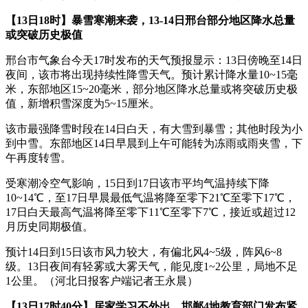
【13日18时】暴雪寒潮来袭，13-14日邢台部分地区降水总量
或突破历史极值
邢台市气象台今天17时发布的天气预报显示：13日傍晚至14日
夜间，该市将出现持续性降雪天气。预计累计降水量10~15毫
米，东部地区15~20毫米，部分地区降水总量或将突破历史极
值，新增积雪深度为5~15厘米。
该市最强降雪时段在14日白天，有大雪到暴雪；其他时段为小
到中雪。东部地区14日早晨到上午可能转为冻雨或雨夹雪，下
午再度转雪。
受寒潮冷空气影响，15日到17日该市平均气温持续下降
10~14℃，至17日早晨最低气温将降至零下21℃至零下17℃，
17日白天最高气温将降至零下11℃至零下7℃，接近或超过12
月历史同期极值。
预计14日到15日该市风力较大，有偏北风4~5级，阵风6~8
级。13日夜间有轻雾或大雾天气，能见度1~2公里，局地不足
1公里。（河北日报客户端记者王永晨）
【13日17时40分】居家学习不外出，邯郸4地教育部门发布紧