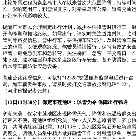
此轮降雪过程为秦皇岛市入冬以来首次大范围降雪，持续时间
长、影响范围广，积雪深度厚，对秦皇岛市公路、道路交通运
行带来不利影响较大。
提醒广大市民合理制定出行计划，减少在强降雪时段行车，避
开高峰期和拥堵路段。如需出行，请实时关注道路封闭、临时
管制等路况信息。雪中行车，要保持车窗清晰，及时清除车窗
上的积雪，以便观察路况。驾驶员谨慎慢行，保持有效的安全
距离，避免急刹车和急转弯。关注桥面、急弯、平交路口、长
陡下破、临水临崖和事故多发路段行车安全。备齐防滑链、三
角木等车辆防滑应急设备。
高速公路路况信息，可拨打“12328”交通服务监督电话进行咨
询。如车辆发生事故，请及时拨打交通事故报警电话“122”。
（河北日报记者张辉）
【13日13时50分】保定市莲池区：以雪为令 保障出行畅通
寒潮来袭，保定市莲池区出现降雪天气，降雪和低温给群众出
行带来不便。莲池区组织党员、物业人员及志愿者等，齐心协
力，共同清除路面积雪。12月13日，莲池区紧急召开应急清雪
调度会，调动人员集中精力做好融雪工作；对融雪设备、融雪