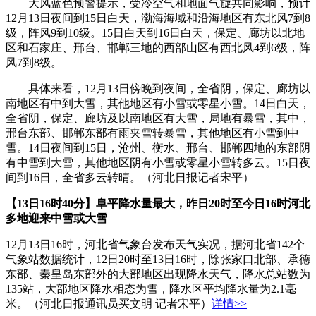
大风蓝色预警提示，受冷空气和地面气旋共同影响，预计
12月13日夜间到15日白天，渤海海域和沿海地区有东北风7到8
级，阵风9到10级。15日白天到16日白天，保定、廊坊以北地
区和石家庄、邢台、邯郸三地的西部山区有西北风4到6级，阵
风7到8级。
具体来看，12月13日傍晚到夜间，全省阴，保定、廊坊以
南地区有中到大雪，其他地区有小雪或零星小雪。14日白天，
全省阴，保定、廊坊及以南地区有大雪，局地有暴雪，其中，
邢台东部、邯郸东部有雨夹雪转暴雪，其他地区有小雪到中
雪。14日夜间到15日，沧州、衡水、邢台、邯郸四地的东部阴
有中雪到大雪，其他地区阴有小雪或零星小雪转多云。15日夜
间到16日，全省多云转晴。
（
河北日报
记者宋平）
【13日16时40分】阜平降水量最大，昨日20时至今日16时河北
多地迎来中雪或大雪
12月13日16时，河北省气象台发布天气实况，据河北省142个
气象站数据统计，12日20时至13日16时，除张家口北部、承德
东部、秦皇岛东部外的大部地区出现降水天气，降水总站数为
135站，大部地区降水相态为雪，降水区平均降水量为2.1毫
米。（河北日报通讯员买文明 记者宋平）
详情>>