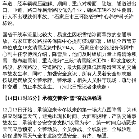
车道，经车辆辗压融解。期间，重点对桥面、陡坡、隧道进出
口、匝道、路口等易滑路段优先作业，确保车辆不发生侧滑、
行人不出现跌倒事故。”石家庄市三环路管护中心养护科长许
栋说。
国省干线车流量比较大，易发生因积雪结冰而导致的交通事
故。石家庄市公路服务保障中心提前谋划部署，组织全市管养
单位成立18支清雪应急中队794人。石家庄市公路服务保障中
心副主任李博涵介绍，降雪后，他们及时组织力量上路清除积
雪，撒布融雪剂，重点做好“三段”清雪除冰工作：即坡度较大
路段、桥涵路段、弯道路段，最大限度降低因路滑带来的交通
事故发生率。同时，加强安全意识，所有人员着安全标志服，
按规定摆放安全警示牌、警示墩，相关人员驻守现场，疏导指
挥交通，防止事故发生。（河北日报记者张晓超）
【14日11时35分】承德交警浴“雪”奋战保畅通
12月13日开始，承德迎来今冬以来的第一场大范围降雪，为积
极应对降雪天气，避免出现长时间、大面积拥堵，严防交通事
故发生，承德市公安交警支队“以雪为令”，第一时间启动恶劣
天气应急预案，全警动员、全员参战、全线防控、全域治理，
确保强降雪天气全市道路交通安全、有序、畅通。