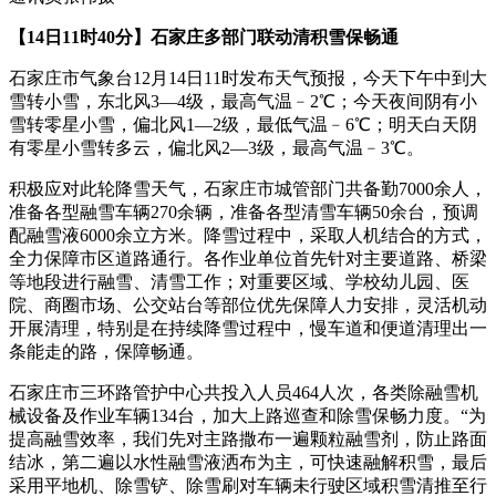
【14日11时40分】石家庄多部门联动清积雪保畅通
石家庄市气象台12月14日11时发布天气预报，今天下午中到大
雪转小雪，东北风3—4级，最高气温﹣2℃；今天夜间阴有小
雪转零星小雪，偏北风1—2级，最低气温﹣6℃；明天白天阴
有零星小雪转多云，偏北风2—3级，最高气温﹣3℃。
积极应对此轮降雪天气，石家庄市城管部门共备勤7000余人，
准备各型融雪车辆270余辆，准备各型清雪车辆50余台，预调
配融雪液6000余立方米。降雪过程中，采取人机结合的方式，
全力保障市区道路通行。各作业单位首先针对主要道路、桥梁
等地段进行融雪、清雪工作；对重要区域、学校幼儿园、医
院、商圈市场、公交站台等部位优先保障人力安排，灵活机动
开展清理，特别是在持续降雪过程中，慢车道和便道清理出一
条能走的路，保障畅通。
石家庄市三环路管护中心共投入人员464人次，各类除融雪机
械设备及作业车辆134台，加大上路巡查和除雪保畅力度。“为
提高融雪效率，我们先对主路撒布一遍颗粒融雪剂，防止路面
结冰，第二遍以水性融雪液洒布为主，可快速融解积雪，最后
采用平地机、除雪铲、除雪刷对车辆未行驶区域积雪清推至行