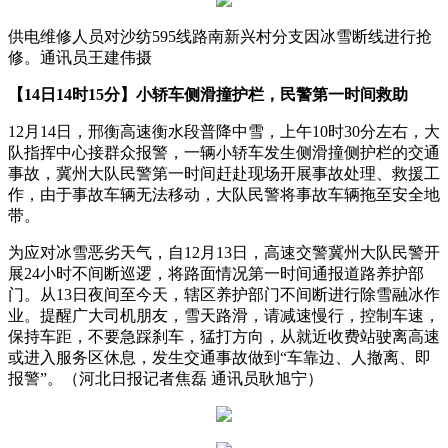
供电维修人员对沙纺595线路南新兴村分支因冰雪断线进行抢
修。通讯员王建伟摄
【14日14时15分】小轿车侧滑撞护栏，民警第一时间救助
12月14日，邢衡高速衡水段普降中雪，上午10时30分左右，大
队指挥中心接群众报警，一辆小轿车发生侧滑撞侧护栏的交通
事故，冀州大队民警第一时间赶赴现场开展事故处理、救援工
作，由于事故车辆无法移动，大队民警将事故车辆拖至安全地
带。
为应对冰雪恶劣天气，自12月13日，高速交警冀州大队民警开
展24小时不间断巡逻，将路面情况第一时间通报道路养护部
门。从13日夜间至今天，辖区养护部门不间断进行除雪融冰作
业。提醒广大司机朋友，雪天路滑，请减速慢行，控制车速，
保持车距，不要急踩刹车，猛打方向，从就近收费站驶离高速
或进入服务区休息，发生交通事故做到“车靠边、人撤离、即
报警”。（河北日报记者焦磊 通讯员耿旭宁）