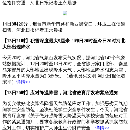
位指挥交通。河北日报记者王永晨摄
14日8时20分，邢台市新华南路和新西街交口，环卫工在便道
扫雪。河北日报记者王永晨摄
【13日21时】
积雪深度最大9厘米！昨日20时至今日20时河北
大部出现降水
今天20时，河北省气象台发布天气实况，据河北省142个气象
站数据统计，12日20时至13日20时，全省除张家口北部、秦皇
岛东部外的大部地区出现降水天气，大部地区降水相态为雪，
降水区平均降水量为2.3毫米。（通讯员买文明 河北日报记者
宋平）
详情>>
【13日20时】应对降温降雪，河北省教育厅发布紧急通知
为切实做好此次降温降雪天气防范应对工作，加强恶劣天气期
间学生安全防范，坚决杜绝学生安全事件发生，今天，河北省
教育厅发布《关于做好强降雪大降温天气学校安全防范应对工
作的紧急通知》，要求各级教育行政部门和学校抓紧抓实防范
应对工作，切实维护广大师生生命财产安全。
详情>>