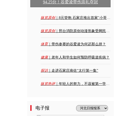
94.25分！谷爱凌带伤崇礼夺冠
纵览原创
｜8元管饱 石家庄推出首家"小哥餐桌"
纵览原创
｜邢台消防原创动漫形象受网民追捧
体育
｜​带伤参赛的谷爱凌为何还那么拼？
健康
｜老年人和学生如何预防呼吸道疾病？
探访
｜走进石家庄南佐“太行第一集”
纵览热评
｜年轻人的努力，不该被第一学历抹杀
电子报