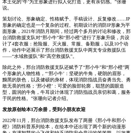
本土化的‘牛’为主形象进行拟人化打造，更有亲切感。”张珊
说。
策划讨论、形象确定、性格赋予、手稿设计、反复修改……IP
形象的确定也是一个复杂的过程。初期设计的消防IP形象为平
面形象，2021年消防月期间，经过两个多月的讨论和修改，邢
台消防救援支队对“邢小牛”和“邢小橙”进行了形象升级，共设
计了4套衣服：抢险服、灭火服、常服、备勤服，以及10个动
作，动作中还展示了邢台消防救援支队中两支专业救援队伍
——“水域救援队”和“高空救援队”。
除此之外，邢台消防救援支队还赋予了“邢小牛”和“邢小橙”两
个形象的人物性格，“‘邢小牛’：坚硬的牛角，硬朗的眉形，
黝黑的肤色，以及健硕的身材，体现消防指战员奋勇当先、勇
敢无畏的性格；‘邢小橙’：可爱的脸部轮廓，聪慧的圆眼造
型，圆润的牛角，牛耳设计体现了消防指战员亲切和蔼，服务
于民的性格。”张珊向记者介绍。
发放原创绘本1万余册，受到小朋友欢迎
2022年11月，邢台消防救援支队发布了两册《邢小牛和邢小
橙》消防科普系列绘本，在绘本中还出现了两个新的动漫形
象：充满智慧的小飞侠和缺乏消防安全意识的笨笨熊，以故事