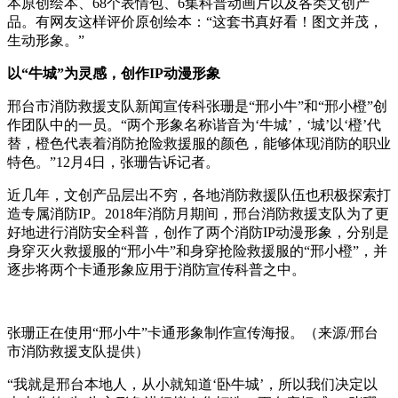
本原创绘本、68个表情包、6集科普动画片以及各类文创产
品。有网友这样评价原创绘本：“这套书真好看！图文并茂，
生动形象。”
以“牛城”为灵感，创作IP动漫形象
邢台市消防救援支队新闻宣传科张珊是“邢小牛”和“邢小橙”创
作团队中的一员。“两个形象名称谐音为‘牛城’，‘城’以‘橙’代
替，橙色代表着消防抢险救援服的颜色，能够体现消防的职业
特色。”
12月4日，
张珊
告诉记者。
近几年，文创产品层出不穷，各地消防救援队伍也积极探索打
造专属消防IP。2018年消防月期间，邢台消防救援支队为了更
好地进行消防安全科普，创作了两个消防IP动漫形象，分别是
身穿灭火救援服的“邢小牛”和身穿抢险救援服的“邢小橙”，并
逐步将两个卡通形象应用于消防宣传科普之中。
张珊正在使用“邢小牛”卡通形象制作宣传海报。（来源/邢台
市消防救援支队提供）
“我就是邢台本地人，从小就知道‘卧牛城’，所以我们决定以