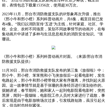
径。”邢台市消防救援支队新闻宣传科长豆少卿说，截至目
前，表情包总下载量15356次，使用超30万次。
2023年11月，邢台市消防救援支队的IP形象再次升级，推出
《邢小牛和邢小橙》系列科普动画片，共6集，截至目前已发
布4集。“我们以消防宣传‘五进’为主线，针对家庭、社区、学
校、企业、农村不同场景，策划不同故事情节的动画片，在每
集动画片中讲述了多种与生活息息相关的消防安全知识。”张
珊说。
《邢小牛和邢小橙》系列科普动画片封面。（来源/邢台市消
防救援支队提供）
11月30日，邢台市消防救援支队发布的第三集《放假啦》中：
邢小牛、邢小橙、笨笨熊和小飞侠放假后一起看电影时，发生
电路起火，邢小牛和邢小橙带领大家有序撤离，并找到起火原
因。这一故事情节就是基于张珊的亲身经历进行策划创作的。
据她讲述，春节期间，她和家人一起到电影院看电影时，突然
黑屏，闻到一股烟味，电影院工作人员对大家进行了疏散，事
后发现是由于电影放映场次过多，引发线路短路，虽没引起火
灾，但当时也特别紧张。