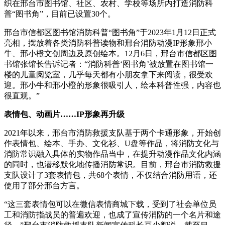
织在邢台市图书馆、社区、农村、学校等场所内打造消防科
普“图书角”，目前已设置30个。
邢台市信都区图书馆消防科普“图书角”于2023年1月12日正式
亮相，摆放着各类消防科普读物和邢台消防动漫IP形象邢小
牛、邢小橙文创周边及原创绘本。12月6日，邢台市信都区图
书馆张馆长告诉记者：“消防科普‘图书角’被放置在图书馆一
楼的儿童阅览室，几乎每天都有小朋友拿下来阅读，很受欢
迎。邢小牛和邢小橙的形象很吸引人，绘本科普性强，内容也
很直观。”
表情包、动画片……IP形象再升级
2021年以来，邢台市消防救援支队基于两个卡通形象，开始创
作表情包、绘本、手办、文化衫、U盘等作品，将消防文化与
消防常识融入具体的实物作品当中，在提升动漫作品文化内涵
的同时，也潜移默化地传播消防常识。目前，邢台市消防救援
支队设计了3套表情包，共68个表情，不仅结合消防用语，还
使用了部分邢台方言。
“这三套表情包可以在微信表情商城下载，受到了社会单位员
工和消防指战员的普遍欢迎，也成了宣传消防的一个名片和途