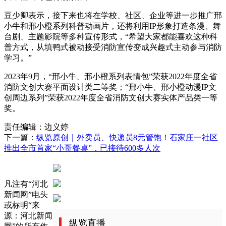
豆少卿表示，接下来也将在学校、社区、企业等进一步推广邢
小牛和邢小橙系列科普动画片，还将利用IP形象打造条漫、舞
台剧、主题影院等多种宣传形式，“希望大家都能喜欢这种科
普方式，从填鸭式被动接受消防宣传变成兴趣式主动参与消防
学习。”
2023年9月，“邢小牛、邢小橙系列表情包”荣获2022年度全省
消防文创大赛平面设计类二等奖；“邢小牛、邢小橙动漫IP文
创周边系列”荣获2022年度全省消防文创大赛实体产品类一等
奖。
责任编辑：边义婷
下一篇：
纵览原创｜外卖员、快递员8元管饱！石家庄一社区
推出全市首家“小哥餐桌”，已接待600多人次
凡注有“河北
新闻网”电头
或标明“来
源：河北新闻
纵览直播